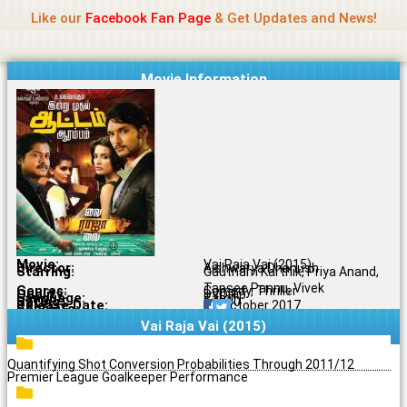
Name Of Quality
Jio Rockers
Skip
Like our
Facebook Fan Page
& Get Updates and News!
to
content
Movie Information
Movie:
Vai Raja Vai (2015)
Director:
Aishwarya Dhanush
Starring:
Gautham Karthik, Priya Anand,
Tapsee Pannu, Vivek
Genres:
Comedy, Thriller
Quality:
DVDRip
Language:
Tamil
Rating:
5.6/10
Release Date:
10 October 2017
Share To:
Vai Raja Vai (2015)
Quantifying Shot Conversion Probabilities Through 2011/12
Premier League Goalkeeper Performance