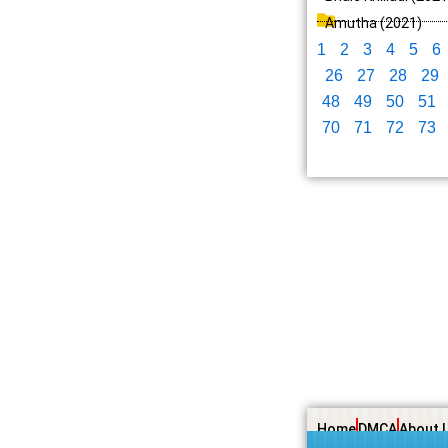
Amutha (2021)
1
2
3
4
5
6
26
27
28
29
48
49
50
51
70
71
72
73
Home
DMCA
About 